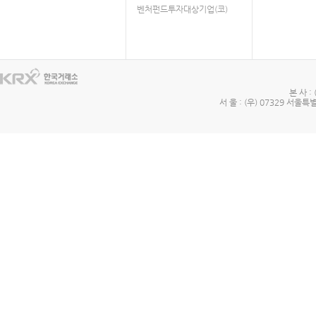
벤처펀드투자대상기업(코)
본 사 :
서 울 : (우) 07329 서울