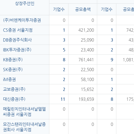
상장주선인
기업수
공모총액
기업수
공모
(주)비엔케이투자증권
0
0
0
CS증권 서울지점
1
421,200
1
742
DB증권주식회사
3
25,090
3
43
IBK투자증권(주)
5
23,400
2
48
KB증권(주)
8
761,441
9
1,081
SK증권(주)
2
22,500
0
iM증권
2
58,100
1
교보증권(주)
2
15,652
2
대신증권(주)
11
193,659
8
175
메릴린치인터내셔날엘엘
0
0
0
씨증권 서울지점
모간스탠리인터내셔날증
0
0
0
권회사 서울지점