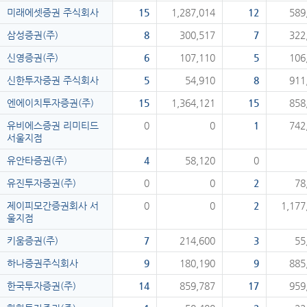
미래에셋증권 주식회사
15
1,287,014
12
589
삼성증권(주)
8
300,517
7
322
신영증권(주)
6
107,110
5
106
신한투자증권 주식회사
5
54,910
8
911
엔에이치투자증권(주)
15
1,364,121
15
858
유비에스증권 리미티드
0
0
1
742
서울지점
유안타증권(주)
4
58,120
0
유진투자증권(주)
0
0
2
78
제이피모간증권회사 서
0
0
2
1,177
울지점
키움증권(주)
7
214,600
3
55
하나증권주식회사
9
180,190
9
885
한국투자증권(주)
14
859,787
17
959