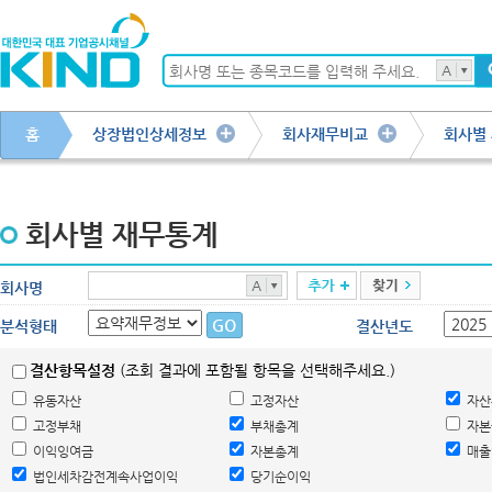
홈
상장법인상세정보
회사재무비교
회사별
회사별 재무통계
회사명
분석형태
결산년도
결산항목설정
(조회 결과에 포함될 항목을 선택해주세요.)
유동자산
고정자산
자산
고정부채
부채총계
자본
이익잉여금
자본총계
매출
법인세차감전계속사업이익
당기순이익