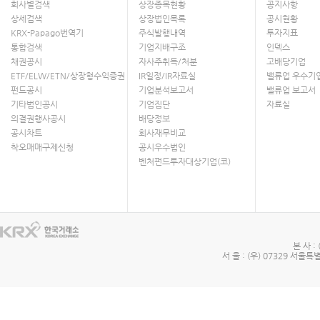
회사별검색
상장종목현황
공지사항
상세검색
상장법인목록
공시현황
KRX-Papago번역기
주식발행내역
투자지표
통합검색
기업지배구조
인덱스
채권공시
자사주취득/처분
고배당기업
ETF/ELW/ETN/상장형수익증권
IR일정/IR자료실
밸류업 우수기
펀드공시
기업분석보고서
밸류업 보고서
기타법인공시
기업집단
자료실
의결권행사공시
배당정보
공시차트
회사재무비교
착오매매구제신청
공시우수법인
벤처펀드투자대상기업(코)
본 사 :
서 울 : (우) 07329 서울