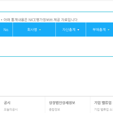
* 아래 통계내용은 NICE평가정보㈜ 제공 자료입니다.
No.
회사명
자산총계
부채총계
공시
상장법인상세정보
기업 밸류업
오늘의공시
종합정보
기업 밸류업 소