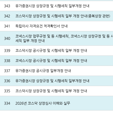
343
유가증권시장 상장규정 및 시행세칙 일부개정 안내
342
코스닥시장 상장규정 및 시행세칙 일부 개정 안내(중복상장 관련)
341
독립이사 자격요건 적격확인서 안내
코넥스시장 업무규정 및 동 시행세칙, 코넥스시장 상장규정 및 동 
340
세칙 일부 개정 안내
339
코스닥시장 공시규정 및 시행세칙 일부 개정 안내
338
코넥스시장 공시규정 및 시행세칙 일부 개정 안내
337
유가증권시장 공시규정 일부개정 안내
336
유가증권시장 상장규정 및 시행세칙 일부개정 안내
335
코스닥시장 상장규정 및 시행세칙 일부 개정 안내
334
2026년 코스닥 상장심사 이해와 실무