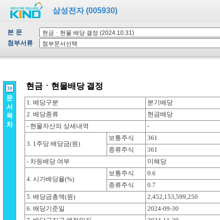
삼성전자 (005930)
본 문
첨부서류
문
서
목
차