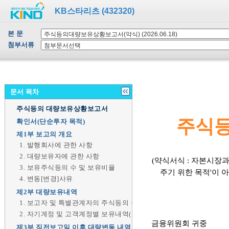
KB스타리츠 (432320)
본 문
첨부서류
문서 목차