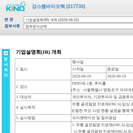
강스템바이오텍 (217730)
본 문
첨부서류
문
서
목
차