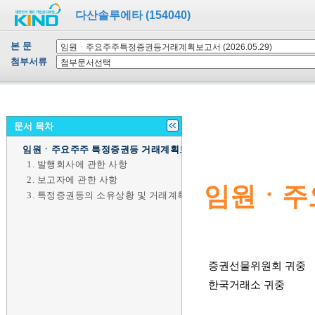
다산솔루에타 (154040)
본 문
첨부서류
문서 목차