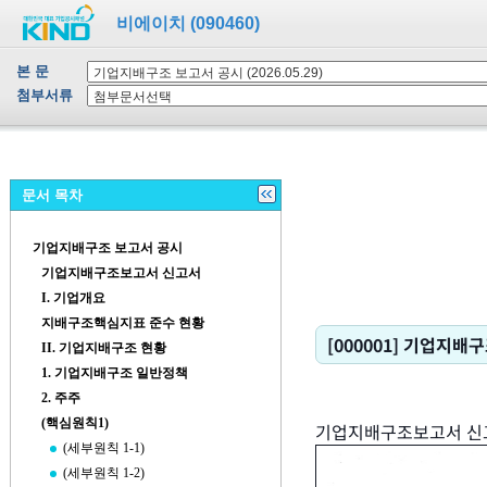
비에이치 (090460)
본 문
첨부서류
문서 목차