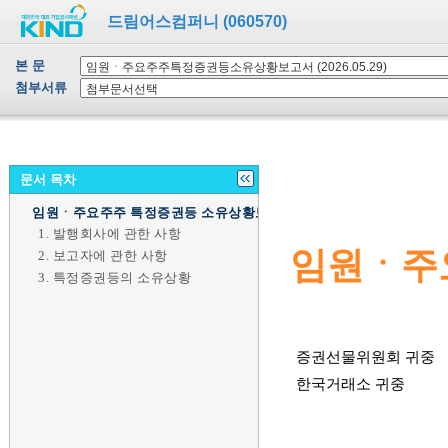
드림어스컴퍼니 (060570)
본 문
첨부서류
문서 목차