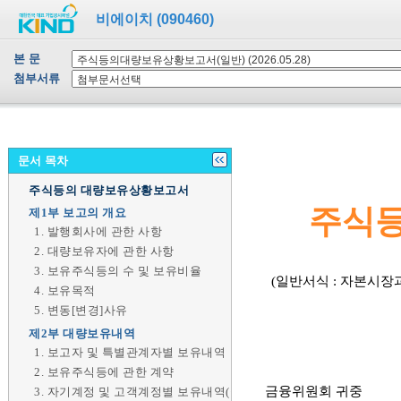
비에이치 (090460)
본 문
첨부서류
문서 목차