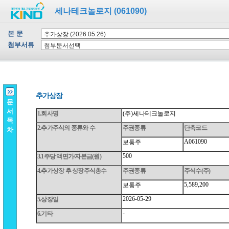
세나테크놀로지 (061090)
본 문
첨부서류
문
서
목
차