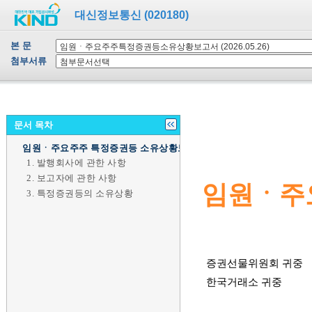
대신정보통신 (020180)
본 문
첨부서류
문서 목차