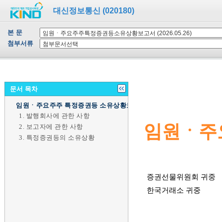
대신정보통신 (020180)
본 문
첨부서류
문서 목차