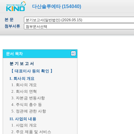
다산솔루에타 (154040)
본 문
첨부서류
문서 목차