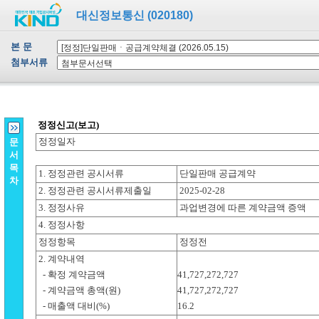
대신정보통신 (020180)
본 문
첨부서류
문
서
목
차