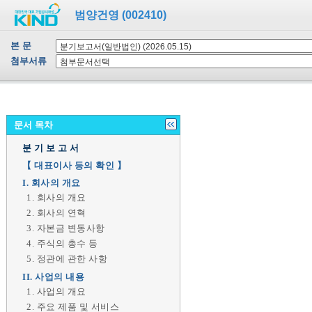
범양건영 (002410)
본 문
첨부서류
문서 목차