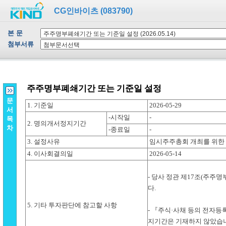
CG인바이츠 (083790)
본 문
첨부서류
문
서
목
차