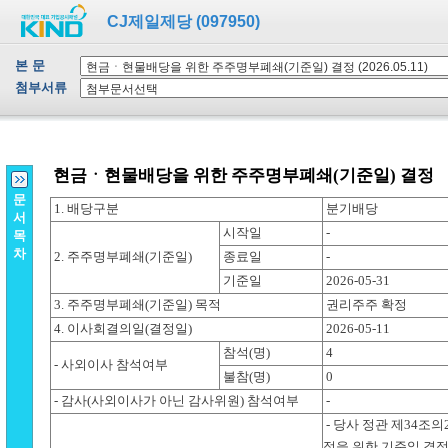
CJ제일제당 (097950)
본 문
첨부서류
문
서
목
차