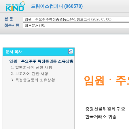
드림어스컴퍼니 (060570)
본 문
첨부서류
문서 목차