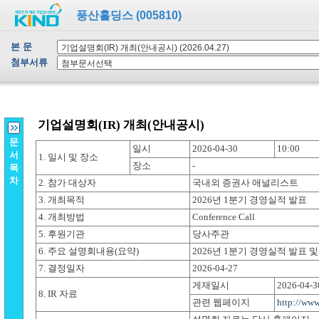
풍산홀딩스 (005810)
본 문
첨부서류
문
서
목
차