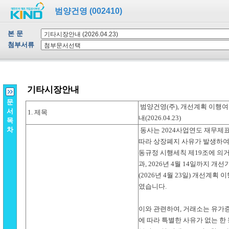
범양건영 (002410)
본 문
첨부서류
문
서
목
차