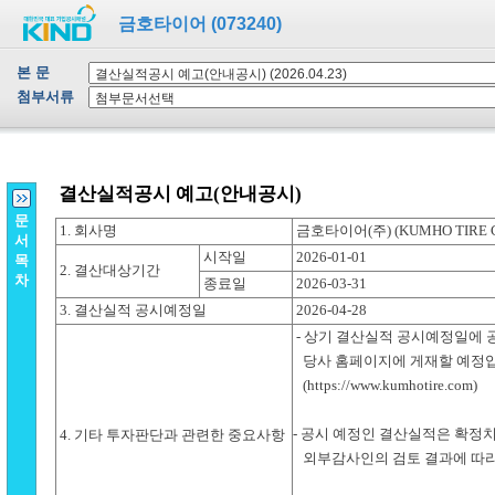
금호타이어 (073240)
본 문
첨부서류
문
서
목
차