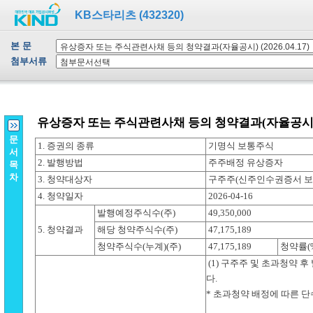
KB스타리츠 (432320)
본 문
첨부서류
문
서
목
차