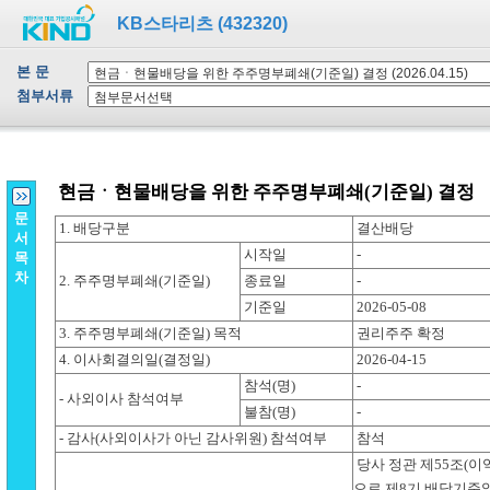
KB스타리츠 (432320)
본 문
첨부서류
문
서
목
차