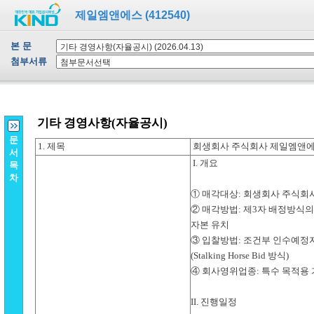
제일엠앤에스 (412540)
본 문
첨부서류
문
서
목
차