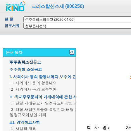
크리스탈신소재 (900250)
본 문
첨부서류
문서 목차