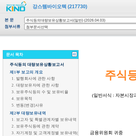
강스템바이오텍 (217730)
본 문
첨부서류
문서 목차