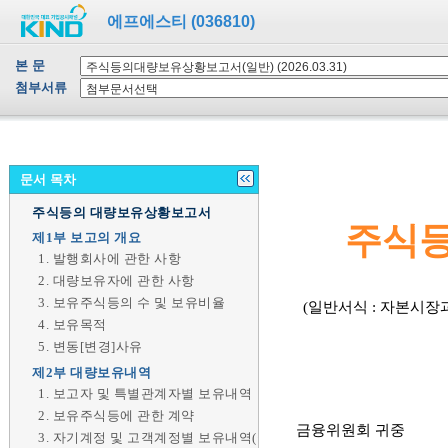
에프에스티 (036810)
본 문
첨부서류
문서 목차