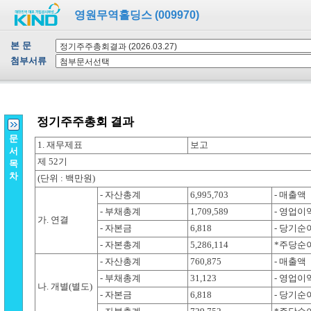
영원무역홀딩스 (009970)
본 문
첨부서류
문
서
목
차