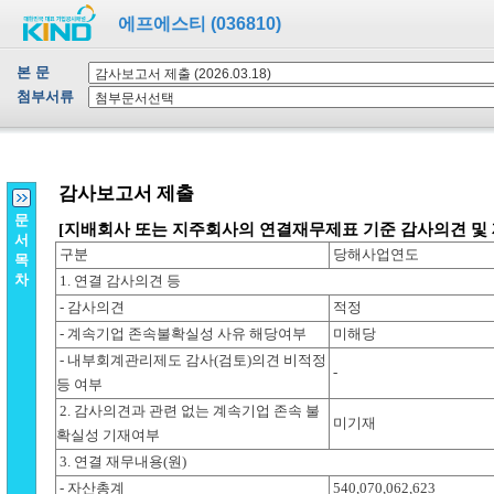
에프에스티 (036810)
본 문
첨부서류
문
서
목
차