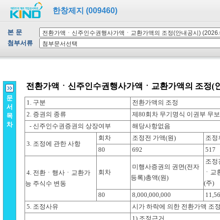
한창제지 (009460)
본 문
첨부서류
문
서
목
차