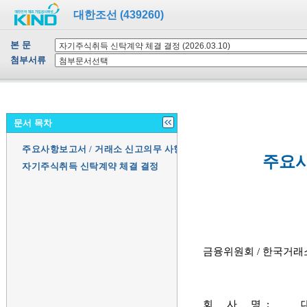
대한조선 (439260)
본 문
첨부서류
문서 목차