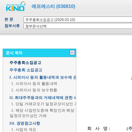
에프에스티 (036810)
본 문
첨부서류
문서 목차