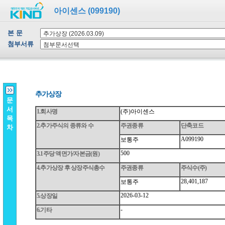
아이센스 (099190)
본 문
첨부서류
문
서
목
차