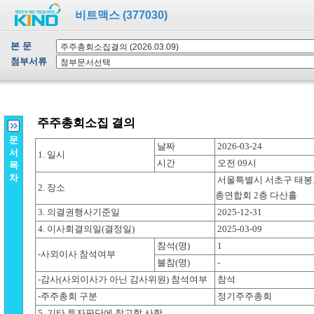
비트맥스 (377030)
본 문
첨부서류
문
서
목
차