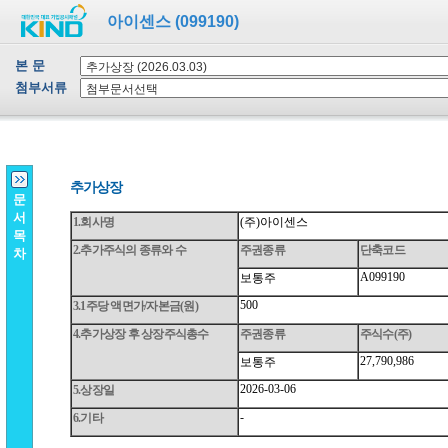
아이센스 (099190)
본 문
첨부서류
문
서
목
차