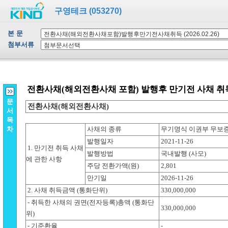
구영테크 (053270)
본 문
첨부서류
문
서
목
차