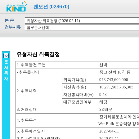
팬오션 (028670)
본 문
첨부서류
문
서
목
차