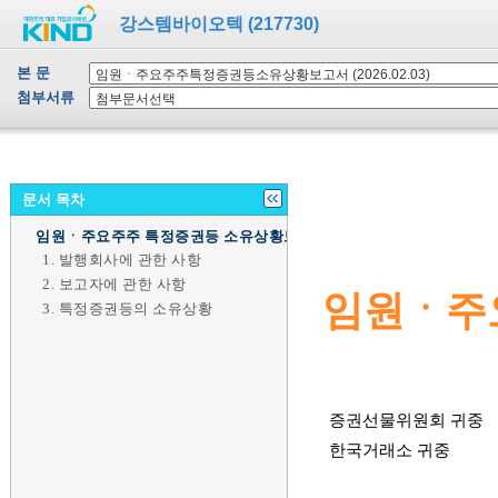
강스템바이오텍 (217730)
본 문
첨부서류
문서 목차