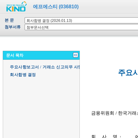
에프에스티 (036810)
본 문
첨부서류
문서 목차