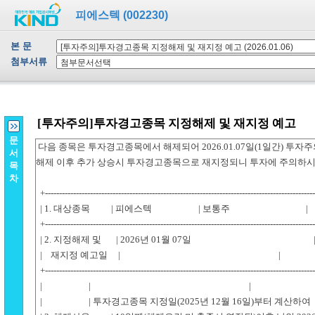
피에스텍 (002230)
본 문
첨부서류
문
서
목
차