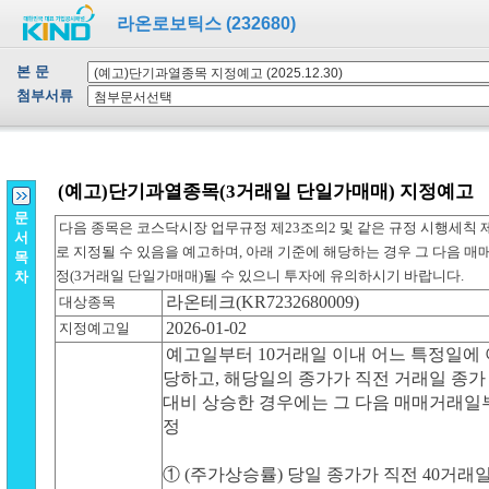
라온로보틱스 (232680)
본 문
첨부서류
문
서
목
차