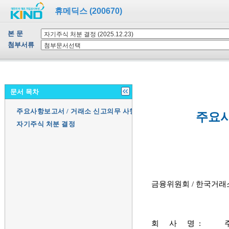
휴메딕스 (200670)
본 문
첨부서류
문서 목차