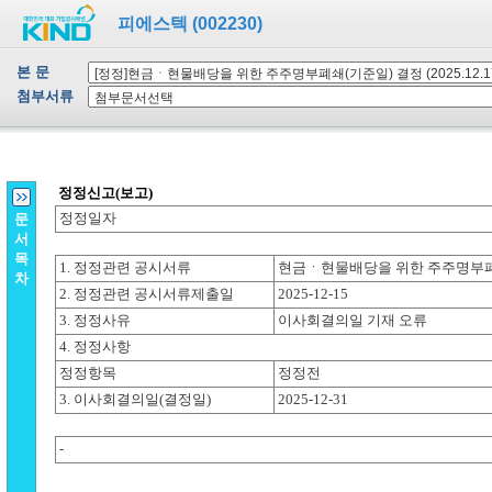
피에스텍 (002230)
본 문
첨부서류
문
서
목
차