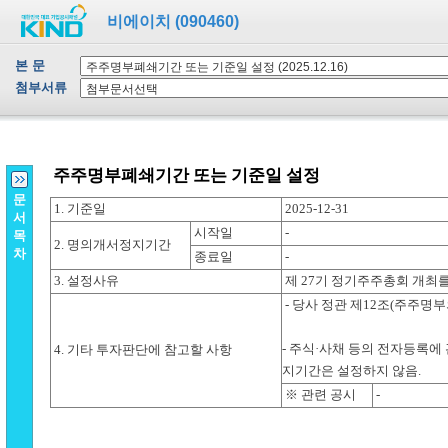
비에이치 (090460)
본 문
첨부서류
문
서
목
차