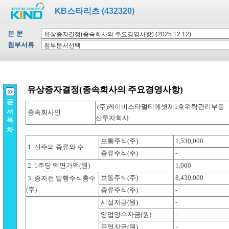
KB스타리츠 (432320)
본 문
첨부서류
문
서
목
차