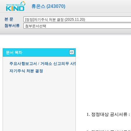
휴온스 (243070)
본 문
첨부서류
문서 목차