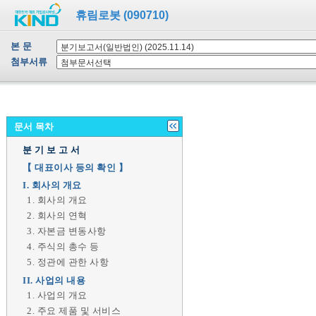
휴림로봇 (090710)
본 문
첨부서류
문서 목차