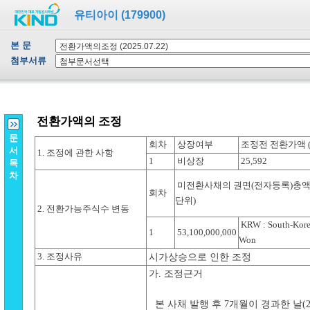
유티아이 (179900)
본 문
첨부서류
문
서
목
차