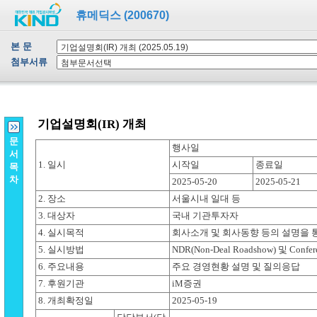
휴메딕스 (200670)
본 문
첨부서류
문
서
목
차